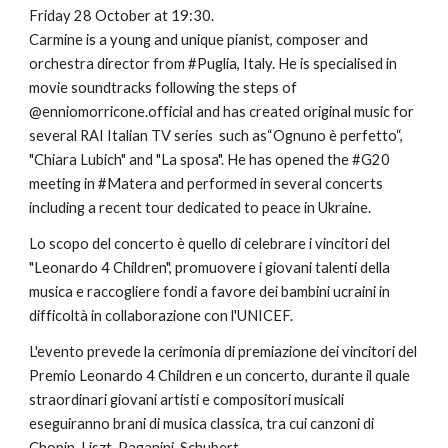
Friday 28 October at 19:30. 
Carmine is a young and unique pianist, composer and 
orchestra director from #Puglia, Italy. He is specialised in 
movie soundtracks following the steps of 
@enniomorricone.official and has created original music for 
several RAI Italian TV series  such as“Ognuno è perfetto“, 
"Chiara Lubich" and "La sposa". He has opened the #G20 
meeting in #Matera and performed in several concerts 
including a recent tour dedicated to peace in Ukraine.
Lo scopo del concerto è quello di celebrare i vincitori del 
"Leonardo 4 Children", promuovere i giovani talenti della 
musica e raccogliere fondi a favore dei bambini ucraini in 
difficoltà in collaborazione con l'UNICEF.
L'evento prevede la cerimonia di premiazione dei vincitori del 
Premio Leonardo 4 Children e un concerto, durante il quale 
straordinari giovani artisti e compositori musicali 
eseguiranno brani di musica classica, tra cui canzoni di 
Chopin, Liszt, Paganini, Schubert.